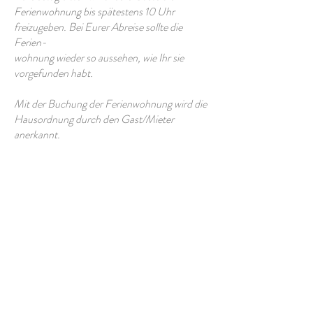
Ferienwohnung bis spätestens 10 Uhr
freizugeben. Bei Eurer Abreise sollte die
Ferien-
wohnung wieder so aussehen, wie Ihr sie
vorgefunden habt.
Mit der Buchung der Ferienwohnung wird die
Hausordnung durch den Gast/Mieter
anerkannt.
Wir wünschen Euch einen angenehmen
Aufenthalt, viel Spaß, Entspannung und
Erholung.
Bei Fragen stehen wir Euch gerne zur
Verfügung.
KONTAKTIERT UNS
smoesle@t-online.de
Ferienwohnung